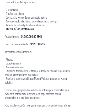
Características del departamento:
· 2 recámaras
· 2 baños completos
· Cocina, sala y comedor en concepto abierto
· Acceso directo a la alberca desde la recámara principal
·
Iluminación natural y distribución funcional
·
112.90 m² de construcción
Precio de venta:
$4,200,000.00 MXN
Cuota de mantenimiento:
$3,373.00 MXN
Amenidades del condominio:
· Alberca
· Estacionamiento
· Acceso controlado
· Ubicación dentro de Plaza Marina, rodeado de tiendas, restaurantes,
bancos, supermercados y servicios
· Excelente conectividad hacia Marina Vallarta, aeropuerto y zona
hotelera
Si buscas una propiedad con ubicación estratégica, comodidad y un
excelente potencial de inversión, este departamento es una
oportunidad que vale la pena conocer.
Para más información favor ponerse en contacto con nosotros o llenar