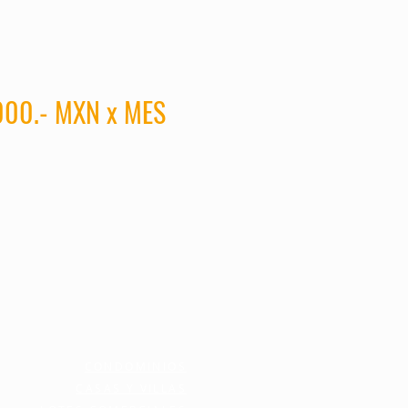
000.- MXN x MES
CONDOMINIOS
CASAS Y VILLAS