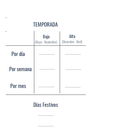
Terreno:
Construcción:
TEMPORADA
Alta
Baja
(Diciembre - Abril)
(Mayo - Noviembre)
Por día
-----------
-----------
Por semana
-----------
-----------
Por mes
-----------
-----------
Días Festivos
-----------
-----------