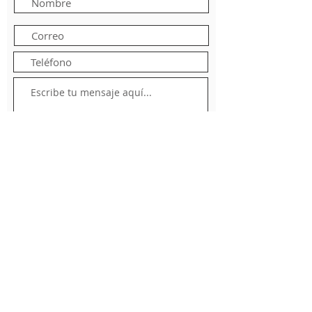
Enviar formulario
Contacto: +52 322 22 130 39
e-mail:
info@dcarealty.com