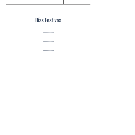
Días Festivos
------------
------------
------------