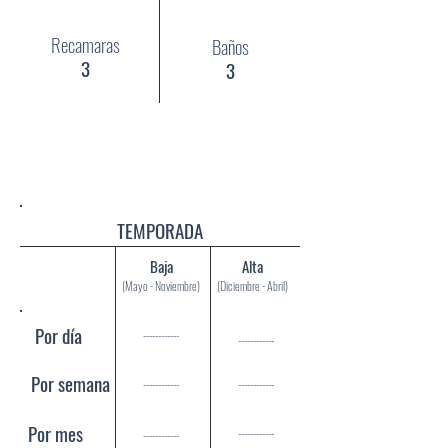
Recamaras
Baños
3
3
Pisos:
Nivel 1
Terreno:
117 mts2
Construcción:
117 mts2
TEMPORADA
Baja
Alta
(Mayo - Noviembre)
(Diciembre - Abril)
Por día
------------
------------
Por semana
------------
------------
Por mes
------------
------------