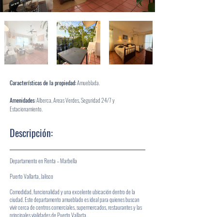
Características
de la propiedad:
Amueblada.
Amenidades:
Alberca, Areas Verdes, Seguridad 24/7 y
Estacionamiento.
Descripción:
Departamento en Renta – Marbella
Puerto Vallarta, Jalisco
Comodidad, funcionalidad y una excelente ubicación dentro de la
ciudad. Este departamento amueblado es ideal para quienes buscan
vivir cerca de centros comerciales, supermercados, restaurantes y las
principales vialidades de Puerto Vallarta.