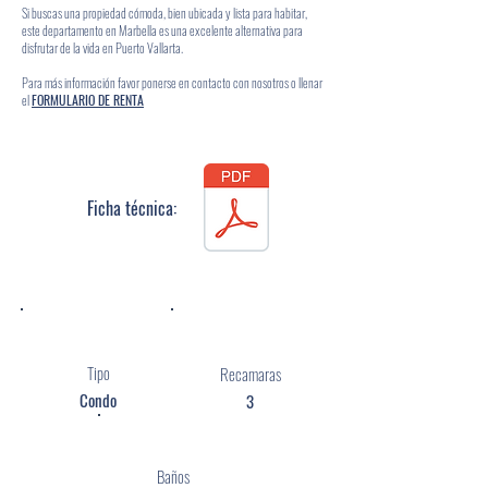
Si buscas una propiedad cómoda, bien ubicada y lista para habitar,
este departamento en Marbella es una excelente alternativa para
disfrutar de la vida en Puerto Vallarta.
Para más información favor ponerse en contacto con nosotros o llenar
el
FORMULARIO DE RENTA
Ficha técnica:
Tipo
Recamaras
Condo
3
Baños