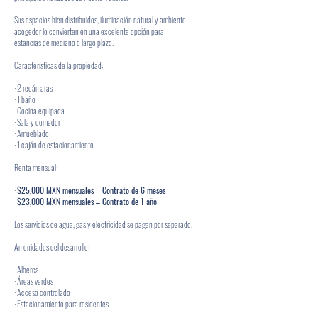
Sus espacios bien distribuidos, iluminación natural y ambiente
acogedor lo convierten en una excelente opción para
estancias de mediano o largo plazo.
Características de la propiedad:
· 2 recámaras
· 1 baño
· Cocina equipada
· Sala y comedor
· Amueblado
· 1 cajón de estacionamiento
Renta mensual:
·
$25,000 MXN mensuales – Contrato de 6 meses
·
$23,000 MXN mensuales – Contrato de 1 año
Los servicios de agua, gas y electricidad se pagan por separado.
Amenidades del desarrollo:
· Alberca
· Áreas verdes
· Acceso controlado
· Estacionamiento para residentes