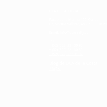
DCA DE LA COSTA
Paseo de la Marina 159, Condominio 
07, Marina Vallarta, 48335 Puerto Vall
Email:
info@dcarealty.com
Tel:
+ (52) (322) 22 130 93
+ (52) (322) 22 130 39
+ (52) (322) 22 131 92
Blog de DCA de la Costa
FAQ's