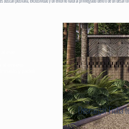
s buscan plusvalía, exclusividad y un entorno natural privilegiado dentro de un desarr
 al mar
e
a al océano
imnasio y pádel)
Descargar Ficha t