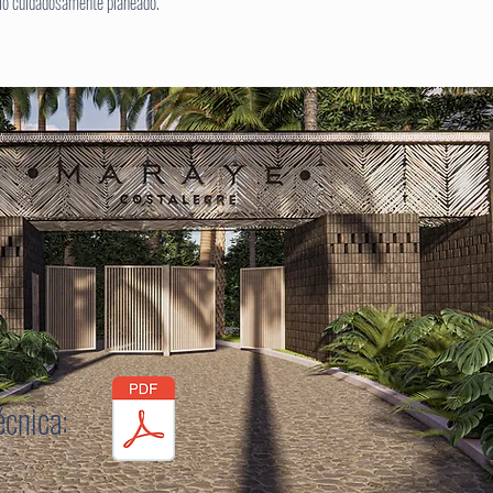
ollo cuidadosamente planeado.
écnica: