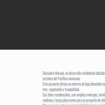
Descubre Maraye, un desarrollo residencial ubicado 
turística del Pacífico mexicano.
Este proyecto ofrece un entorno de baja densidad rod
mar, vegetación y tranquilidad.
Sus lotes residenciales, con amplios metrajes, brind
mediano y largo plazo como para un proyecto de vid