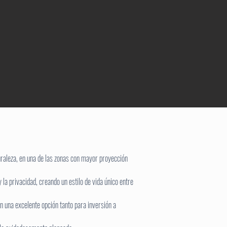
uraleza, en una de las zonas con mayor proyección
la privacidad, creando un estilo de vida único entre
en una excelente opción tanto para inversión a