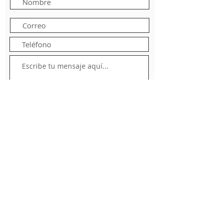
Enviar formulario
Contacto: +52 322 22 130 39
e-mail:
info@dcarealty.com