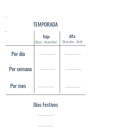
Terreno:
Construcción:
TEMPORADA
Alta
Baja
(Diciembre - Abril)
(Mayo - Noviembre)
Por día
-----------
-----------
Por semana
-----------
-----------
Por mes
-----------
-----------
Días Festivos
-----------
-----------