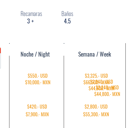
Pisos:
Nivel 4, F
Recamaras
Baños
Terreno:
-
Construcción:
-
3 +
4.5
Noche / Night
Semana / Week
$550.- USD
$3,325.- USD
$2,240.- USD
$10,000.- MXN
$66,500.- MXN
$2,240.- USD
$44,800.- MXN
$44,800.- MXN
$420.- USD
$2,800.- USD
$7,900.- MXN​
$55,300.- MXN